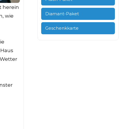
t herein
Diamant-Paket
n, wie
Geschenkkarte
ie
m Haus
 Wetter
nster