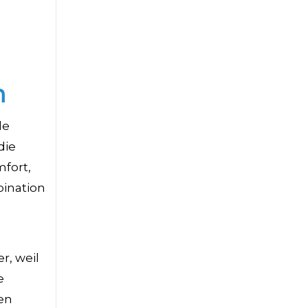
h
de
die
fort,
bination
r, weil
e
en