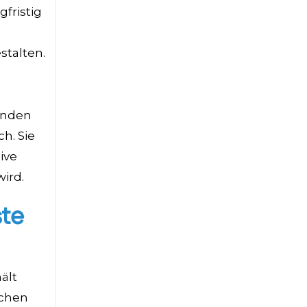
fristig
stalten.
tunden
h. Sie
ive
ird.
ste
ält
achen