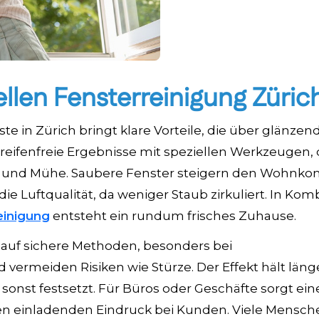
ellen Fensterreinigung Züric
e in Zürich bringt klare Vorteile, die über glänzen
eifenfreie Ergebnisse mit speziellen Werkzeugen, 
eit und Mühe. Saubere Fenster steigern den Wohnkom
 Luftqualität, da weniger Staub zirkuliert. In Kom
einigung
entsteht ein rundum frisches Zuhause.
auf sichere Methoden, besonders bei
ermeiden Risiken wie Stürze. Der Effekt hält länge
sonst festsetzt. Für Büros oder Geschäfte sorgt ein
nen einladenden Eindruck bei Kunden. Viele Mensch