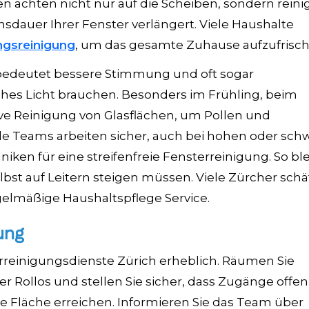
en achten nicht nur auf die Scheiben, sondern rein
auer Ihrer Fenster verlängert. Viele Haushalte
gsreinigung
, um das gesamte Zuhause aufzufrisc
t bedeutet bessere Stimmung und oft sogar
ches Licht brauchen. Besonders im Frühling, beim
sive Reinigung von Glasflächen, um Pollen und
le Teams arbeiten sicher, auch bei hohen oder sch
en für eine streifenfreie Fensterreinigung. So blei
lbst auf Leitern steigen müssen. Viele Zürcher sch
egelmäßige Haushaltspflege Service.
ung
erreinigungsdienste Zürich erheblich. Räumen Sie
r Rollos und stellen Sie sicher, dass Zugänge offen 
de Fläche erreichen. Informieren Sie das Team über