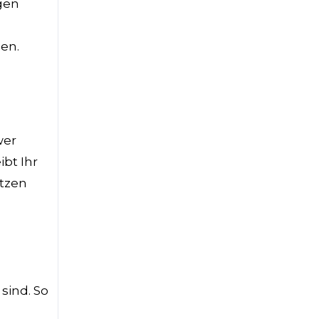
igen
hen.
wer
bt Ihr
ätzen
sind. So